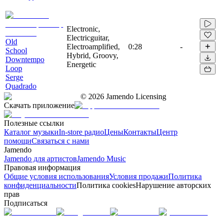
Electronic,
Electricguitar,
Old
Electroamplified,
0:28
-
School
Hybrid, Groovy,
Downtempo
Energetic
Loop
Serge
Quadrado
©
2026
Jamendo Licensing
Скачать приложение
Полезные ссылки
Каталог музыки
In-store радио
Цены
Контакты
Центр
помощи
Связаться с нами
Jamendo
Jamendo для артистов
Jamendo Music
Правовая информация
Общие условия использования
Условия продажи
Политика
конфиденциальности
Политика cookies
Нарушение авторских
прав
Подписаться