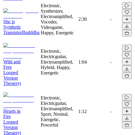
Electronic,
Synthesizer,
Electroamplified,
2:30
-
She is
Vocoder,
Synthetic
Videogame,
TransistorBudddha
Happy, Energetic
Electronic,
Electricguitar,
Wild and
Electroamplified,
1:04
-
Free
Hybrid, Happy,
Looped
Energetic
Version
Thesieryj
Electronic,
Electricguitar,
Electroamplified,
Hearts in
1:12
-
Sport, Neutral,
Fire
Energetic,
Looped
Powerful
Version
Thesieryj