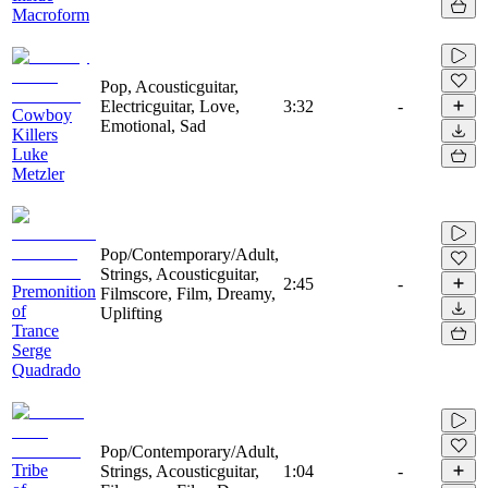
Macroform
Pop, Acousticguitar,
Electricguitar, Love,
3:32
-
Cowboy
Emotional, Sad
Killers
Luke
Metzler
Pop/Contemporary/Adult,
Strings, Acousticguitar,
2:45
-
Premonition
Filmscore, Film, Dreamy,
of
Uplifting
Trance
Serge
Quadrado
Pop/Contemporary/Adult,
Tribe
Strings, Acousticguitar,
1:04
-