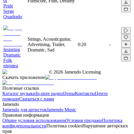
of
Filmscore, Film, Dreamy
Pride
Serge
Quadrado
Strings, Acousticguitar,
Advertising, Trailer,
0:20
-
Inspiring
Dramatic, Sad
Dramatic
Folk
ninjatea
©
2026
Jamendo Licensing
Скачать приложение
Полезные ссылки
Каталог музыки
In-store радио
Цены
Контакты
Центр
помощи
Связаться с нами
Jamendo
Jamendo для артистов
Jamendo Music
Правовая информация
Общие условия использования
Условия продажи
Политика
конфиденциальности
Политика cookies
Нарушение авторских
прав