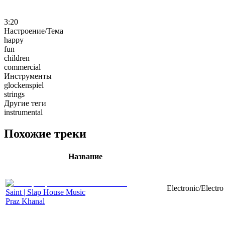
3:20
Настроение/Тема
happy
fun
children
commercial
Инструменты
glockenspiel
strings
Другие теги
instrumental
Похожие треки
Название
Electronic/Electr
Saint | Slap House Music
Praz Khanal