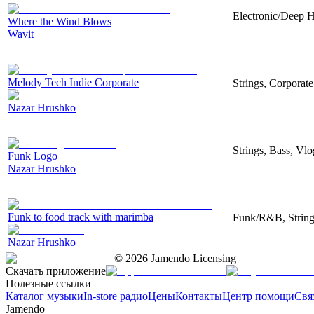
Electronic/Deep H
Where the Wind Blows
Wavit
Melody Tech Indie Corporate
Strings, Corporat
Nazar Hrushko
Strings, Bass, Vl
Funk Logo
Nazar Hrushko
Funk to food track with marimba
Funk/R&B, String
Nazar Hrushko
©
2026
Jamendo Licensing
Скачать приложение
Полезные ссылки
Каталог музыки
In-store радио
Цены
Контакты
Центр помощи
Свя
Jamendo