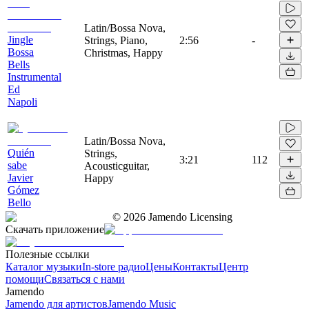
Latin/Bossa Nova,
Jingle
Strings, Piano,
2:56
-
Bossa
Christmas, Happy
Bells
Instrumental
Ed
Napoli
Latin/Bossa Nova,
Quién
Strings,
3:21
112
sabe
Acousticguitar,
Javier
Happy
Gómez
Bello
©
2026
Jamendo Licensing
Скачать приложение
Полезные ссылки
Каталог музыки
In-store радио
Цены
Контакты
Центр
помощи
Связаться с нами
Jamendo
Jamendo для артистов
Jamendo Music