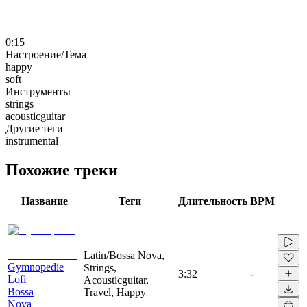
0:15
Настроение/Тема
happy
soft
Инструменты
strings
acousticguitar
Другие теги
instrumental
Похожие треки
Название
Теги
Длительность
BPM
Latin/Bossa Nova,
Gymnopedie
Strings,
3:32
-
Lofi
Acousticguitar,
Bossa
Travel, Happy
Nova