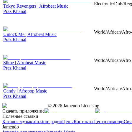
Electronic/Dub/Regg
Tokyo Revengers | Afrobeat Music
Praz Khanal
World/African/Afro-
Unlock Me | Afrobeat Music
Praz Khanal
World/African/Afro-
Slime | Afrobeat Music
Praz Khanal
World/African/Afro-
Candy | Afropop Music
Praz Khanal
©
2026
Jamendo Licensing
Скачать приложение
Полезные ссылки
Каталог музыки
In-store радио
Цены
Контакты
Центр помощи
Свя
Jamendo