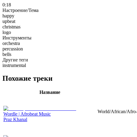
0:18
Настроение/Тема
happy
upbeat
christmas
logo
Инструменты
orchestra
percussion
bells
Другие теги
instrumental
Похожие треки
Название
World/African/Afro-
Wordle | Afrobeat Music
Praz Khanal