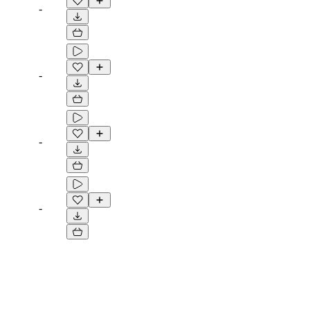
-
-
-
-