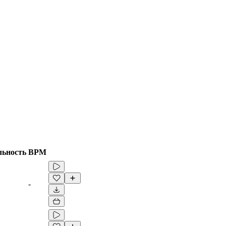
льность
BPM
-