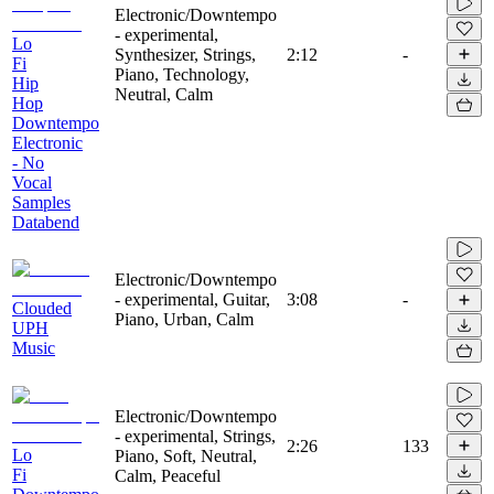
Electronic/Downtempo
- experimental,
Lo
Synthesizer, Strings,
2:12
-
Fi
Piano, Technology,
Hip
Neutral, Calm
Hop
Downtempo
Electronic
- No
Vocal
Samples
Databend
Electronic/Downtempo
- experimental, Guitar,
3:08
-
Clouded
Piano, Urban, Calm
UPH
Music
Electronic/Downtempo
- experimental, Strings,
2:26
133
Lo
Piano, Soft, Neutral,
Fi
Calm, Peaceful