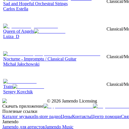
Classical/Mo
Sad and Hopeful Orchestral Strings
Carlos Estella
Classical/M
Queen of Angels
Luiza_D
Classical/Mo
Nocturne - Impromptu / Classical Guitar
Michał Jałochowski
Classical/Mo
Train
Sergey Kovchik
©
2026
Jamendo Licensing
Скачать приложение
Полезные ссылки
Каталог музыки
In-store радио
Цены
Контакты
Центр помощи
Свя
Jamendo
Jamendo для артистов
Jamendo Music