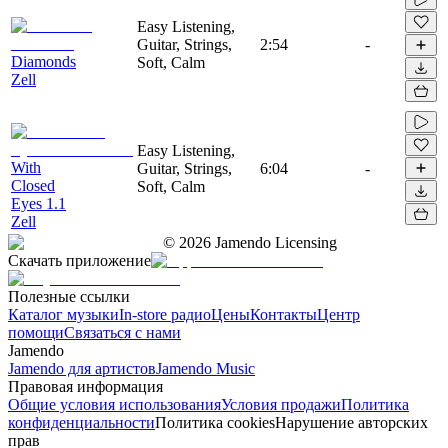
Easy Listening,
Guitar, Strings,
2:54
-
Diamonds
Soft, Calm
Zell
Easy Listening,
With
Guitar, Strings,
6:04
-
Closed
Soft, Calm
Eyes 1.1
Zell
©
2026
Jamendo Licensing
Скачать приложение
Полезные ссылки
Каталог музыки
In-store радио
Цены
Контакты
Центр
помощи
Связаться с нами
Jamendo
Jamendo для артистов
Jamendo Music
Правовая информация
Общие условия использования
Условия продажи
Политика
конфиденциальности
Политика cookies
Нарушение авторских
прав