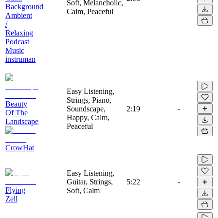
Soft, Melancholic,
Background
Calm, Peaceful
Ambient
/
Relaxing
Podcast
Music
instruman
Easy Listening,
Strings, Piano,
Beauty
Soundscape,
2:19
-
Of The
Happy, Calm,
Landscape
Peaceful
CrowHat
Easy Listening,
Guitar, Strings,
5:22
-
Flying
Soft, Calm
Zell