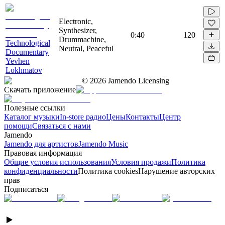
Electronic,
Synthesizer,
0:40
120
Drummachine,
Technological
Neutral, Peaceful
Documentary
Yevhen
Lokhmatov
©
2026
Jamendo Licensing
Скачать приложение
Полезные ссылки
Каталог музыки
In-store радио
Цены
Контакты
Центр
помощи
Связаться с нами
Jamendo
Jamendo для артистов
Jamendo Music
Правовая информация
Общие условия использования
Условия продажи
Политика
конфиденциальности
Политика cookies
Нарушение авторских
прав
Подписаться