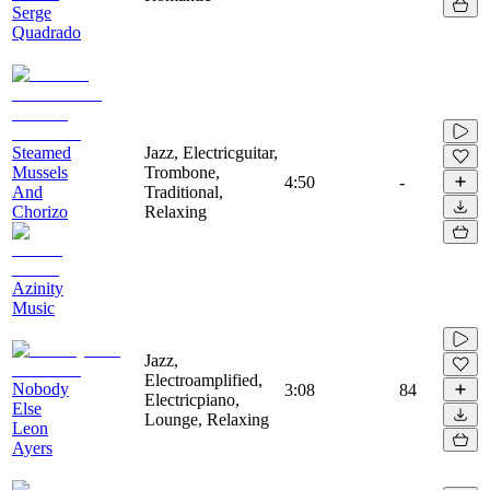
Serge
Quadrado
Steamed
Jazz, Electricguitar,
Mussels
Trombone,
4:50
-
And
Traditional,
Chorizo
Relaxing
Azinity
Music
Jazz,
Electroamplified,
Nobody
3:08
84
Electricpiano,
Else
Lounge, Relaxing
Leon
Ayers