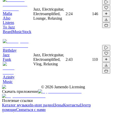
Jazz, Electricguitar,
Mafia
Electroamplified,
2:24
146
Also
Lounge, Relaxing
Listens
To Jazz
BeardMusicStock
Birthday
Jazz
Jazz, Electricguitar,
Funk
Electroamplified,
2:43
110
Vlog, Relaxing
Azinity
Music
©
2026
Jamendo Licensing
Скачать приложение
Полезные ссылки
Каталог музыки
In-store радио
Цены
Контакты
Центр
помощи
Связаться с нами