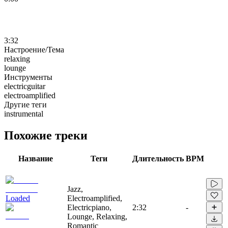
3:32
Настроение/Тема
relaxing
lounge
Инструменты
electricguitar
electroamplified
Другие теги
instrumental
Похожие треки
Название
Теги
Длительность
BPM
Jazz,
Loaded
Electroamplified,
Electricpiano,
2:32
-
Lounge, Relaxing,
Romantic