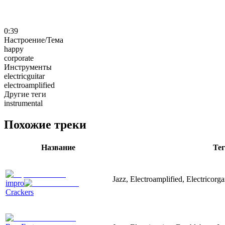
0:39
Настроение/Тема
happy
corporate
Инструменты
electricguitar
electroamplified
Другие теги
instrumental
Похожие треки
Название
Те
Jazz, Electroamplified, Electricor
impro
Crackers