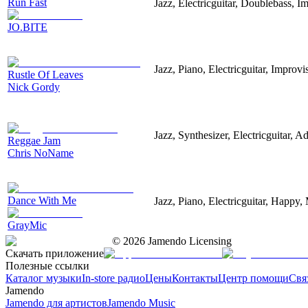
Run Fast
Jazz, Electricguitar, Doublebass, I
JO.BITE
Jazz, Piano, Electricguitar, Improv
Rustle Of Leaves
Nick Gordy
Jazz, Synthesizer, Electricguitar, 
Reggae Jam
Chris NoName
Dance With Me
Jazz, Piano, Electricguitar, Happy,
GrayMic
©
2026
Jamendo Licensing
Скачать приложение
Полезные ссылки
Каталог музыки
In-store радио
Цены
Контакты
Центр помощи
Свя
Jamendo
Jamendo для артистов
Jamendo Music