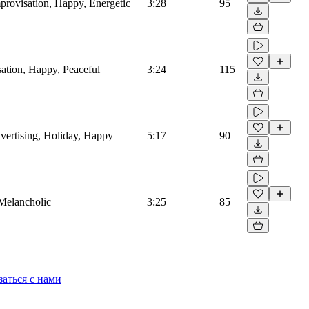
mprovisation, Happy, Energetic
3:28
95
isation, Happy, Peaceful
3:24
115
Advertising, Holiday, Happy
5:17
90
 Melancholic
3:25
85
заться с нами