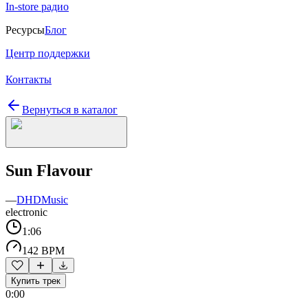
In-store радио
Ресурсы
Блог
Центр поддержки
Контакты
Вернуться в каталог
Sun Flavour
—
DHDMusic
electronic
1:06
142 BPM
Купить трек
0:00