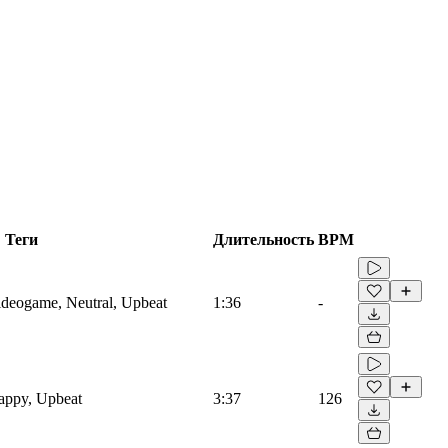
Теги
Длительность
BPM
Videogame, Neutral, Upbeat
1:36
-
Happy, Upbeat
3:37
126