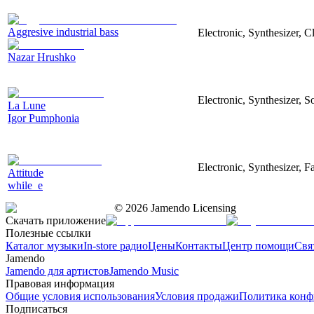
Aggresive industrial bass
Electronic, Synthesizer, 
Nazar Hrushko
Electronic, Synthesizer, S
La Lune
Igor Pumphonia
Electronic, Synthesizer, 
Attitude
while_e
©
2026
Jamendo Licensing
Скачать приложение
Полезные ссылки
Каталог музыки
In-store радио
Цены
Контакты
Центр помощи
Свя
Jamendo
Jamendo для артистов
Jamendo Music
Правовая информация
Общие условия использования
Условия продажи
Политика конф
Подписаться