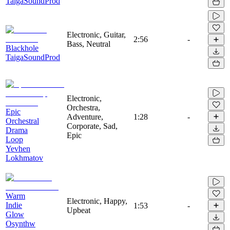
TaigaSoundProd
Electronic, Guitar,
2:56
-
Bass, Neutral
Blackhole
TaigaSoundProd
Electronic,
Orchestra,
Epic
Adventure,
1:28
-
Orchestral
Corporate, Sad,
Drama
Epic
Loop
Yevhen
Lokhmatov
Warm
Electronic, Happy,
Indie
1:53
-
Upbeat
Glow
Osynthw