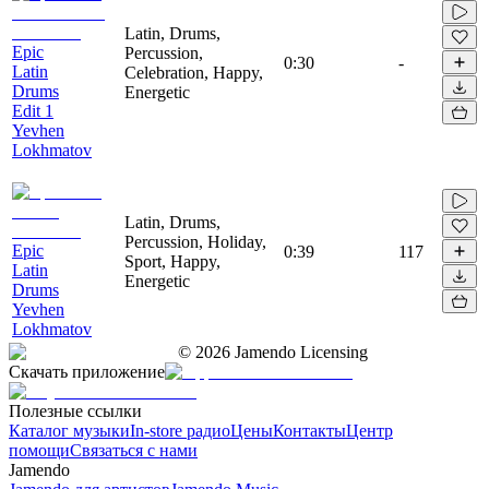
Latin, Drums,
Epic
Percussion,
0:30
-
Latin
Celebration, Happy,
Drums
Energetic
Edit 1
Yevhen
Lokhmatov
Latin, Drums,
Percussion, Holiday,
Epic
0:39
117
Sport, Happy,
Latin
Energetic
Drums
Yevhen
Lokhmatov
©
2026
Jamendo Licensing
Скачать приложение
Полезные ссылки
Каталог музыки
In-store радио
Цены
Контакты
Центр
помощи
Связаться с нами
Jamendo