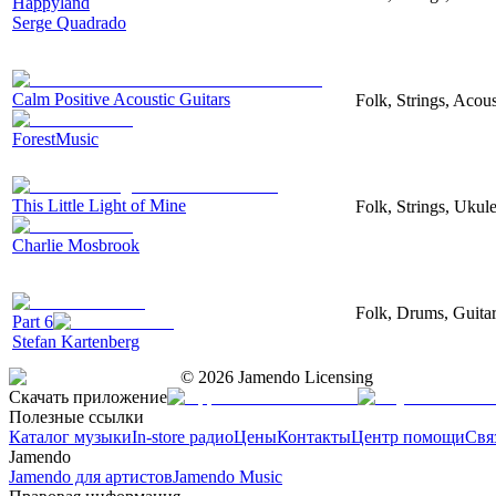
Happyland
Serge Quadrado
Calm Positive Acoustic Guitars
Folk, Strings, Acous
ForestMusic
This Little Light of Mine
Folk, Strings, Ukule
Charlie Mosbrook
Folk, Drums, Guitar
Part 6
Stefan Kartenberg
©
2026
Jamendo Licensing
Скачать приложение
Полезные ссылки
Каталог музыки
In-store радио
Цены
Контакты
Центр помощи
Свя
Jamendo
Jamendo для артистов
Jamendo Music