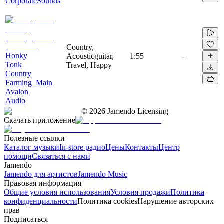
CorporateSounds
Country,
Honky
Acousticguitar,
1:55
-
Tonk
Travel, Happy
Country
Farming_Main
Avalon
Audio
©
2026
Jamendo Licensing
Скачать приложение
Полезные ссылки
Каталог музыки
In-store радио
Цены
Контакты
Центр
помощи
Связаться с нами
Jamendo
Jamendo для артистов
Jamendo Music
Правовая информация
Общие условия использования
Условия продажи
Политика
конфиденциальности
Политика cookies
Нарушение авторских
прав
Подписаться