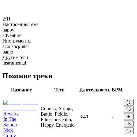
2:11
Настроение/Тема
happy
adventure
Инструменты
acousticguitar
banjo
Другие теги
instrumental
Похожие треки
Название
Теги
Длительность
BPM
Country, Strings,
Revelry
Banjo, Fiddle,
3:40
-
In The
Filmscore, Film,
Saloon
Happy, Energetic
Nick
Gordy