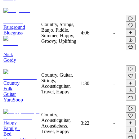
Country, Strings,
Fairground
Banjo, Fiddle,
Bluegrass
4:06
-
Summer, Happy,
Groovy, Uplifting
Nick
Gordy
Country, Guitar,
Strings,
Country
1:30
-
Acousticguitar,
Folk
Travel, Happy
Guitar
YuraSoop
Country,
Acousticguitar,
Happy
3:22
-
Acousticbass,
Family -
Travel, Happy
Bed