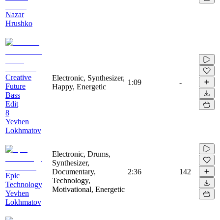
Nazar
Hrushko
Creative
Electronic, Synthesizer,
1:09
-
Future
Happy, Energetic
Bass
Edit
8
Yevhen
Lokhmatov
Electronic, Drums,
Synthesizer,
Documentary,
2:36
142
Epic
Technology,
Technology
Motivational, Energetic
Yevhen
Lokhmatov