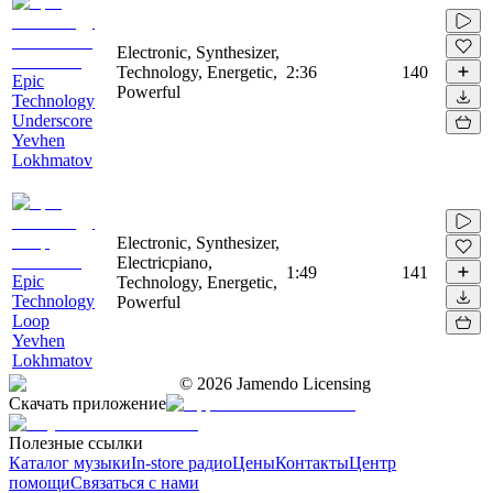
Electronic, Synthesizer,
Technology, Energetic,
2:36
140
Epic
Powerful
Technology
Underscore
Yevhen
Lokhmatov
Electronic, Synthesizer,
Electricpiano,
1:49
141
Epic
Technology, Energetic,
Technology
Powerful
Loop
Yevhen
Lokhmatov
©
2026
Jamendo Licensing
Скачать приложение
Полезные ссылки
Каталог музыки
In-store радио
Цены
Контакты
Центр
помощи
Связаться с нами