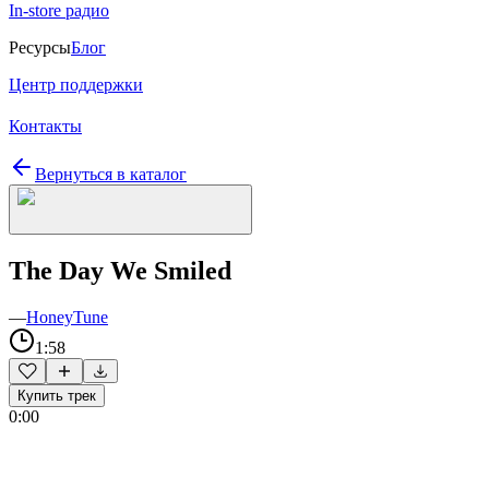
In-store радио
Ресурсы
Блог
Центр поддержки
Контакты
Вернуться в каталог
The Day We Smiled
—
HoneyTune
1:58
Купить трек
0:00