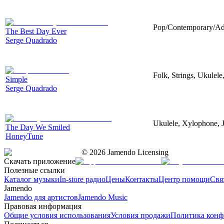
Pop/Contemporary/Adu
The Best Day Ever
Serge Quadrado
Folk, Strings, Ukulel
Simple
Serge Quadrado
Ukulele, Xylophone, 
The Day We Smiled
HoneyTune
©
2026
Jamendo Licensing
Скачать приложение
Полезные ссылки
Каталог музыки
In-store радио
Цены
Контакты
Центр помощи
Свя
Jamendo
Jamendo для артистов
Jamendo Music
Правовая информация
Общие условия использования
Условия продажи
Политика конф