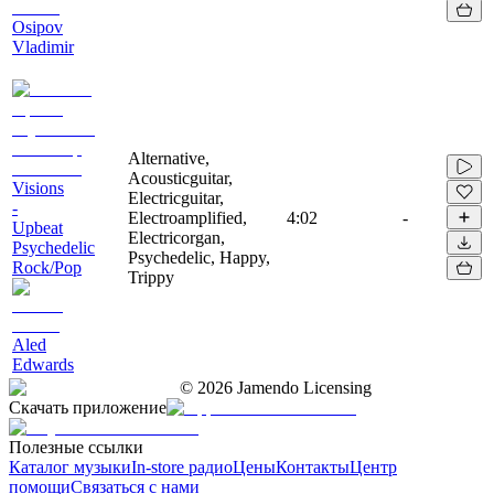
Osipov
Vladimir
Alternative,
Acousticguitar,
Visions
Electricguitar,
-
Electroamplified,
4:02
-
Upbeat
Electricorgan,
Psychedelic
Psychedelic, Happy,
Rock/Pop
Trippy
Aled
Edwards
©
2026
Jamendo Licensing
Скачать приложение
Полезные ссылки
Каталог музыки
In-store радио
Цены
Контакты
Центр
помощи
Связаться с нами