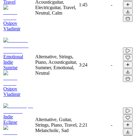
Travel
Acousticguitar,
1:45
-
Electricguitar, Travel,
Neutral, Calm
Osipov
Vladimir
Emotional
Alternative, Strings,
Indie
Piano, Acousticguitar,
3:24
-
Sunrise
Summer, Emotional,
Neutral
Osipov
Vladimir
Indie
Alternative, Guitar,
Eclipse
Strings, Piano, Travel,
2:21
-
Melancholic, Sad