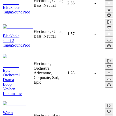
Electronic, Guitar,
2:56
-
Bass, Neutral
Blackhole
TaigaSoundProd
Electronic, Guitar,
1:57
-
Blackhole
Bass, Neutral
short 2
TaigaSoundProd
Electronic,
Orchestra,
Epic
Adventure,
1:28
-
Orchestral
Corporate, Sad,
Drama
Epic
Loop
Yevhen
Lokhmatov
Warm
Electronic, Happy,