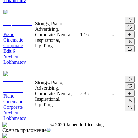
Lokhmatov
Strings, Piano,
Advertising,
Piano
Corporate, Neutral,
1:16
-
Cinematic
Inspirational,
Corporate
Uplifting
Edit 6
Yevhen
Lokhmatov
Strings, Piano,
Advertising,
Corporate, Neutral,
2:35
-
Piano
Inspirational,
Cinematic
Uplifting
Corporate
Yevhen
Lokhmatov
©
2026
Jamendo Licensing
Скачать приложение