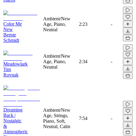
Ambient/New
Color Me
Age, Piano,
2:23
-
New
Neutral
Bernie
Schmidt
Ambient/New
Age, Piano,
2:34
-
Meadowlark
Neutral
Tim
Rovnak
Dreaming
Ambient/New
Back |
Age, Strings,
7:54
-
Nostalgic
Piano, Soft,
&
Neutral, Calm
Atmospheric