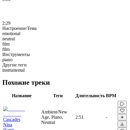
2:29
Настроение/Тема
emotional
neutral
film
film
Инструменты
piano
Другие теги
instrumental
Похожие треки
Название
Теги
Длительность
BPM
Ambient/New
Age, Piano,
2:51
-
Cascades
Neutral
Nina
Harris