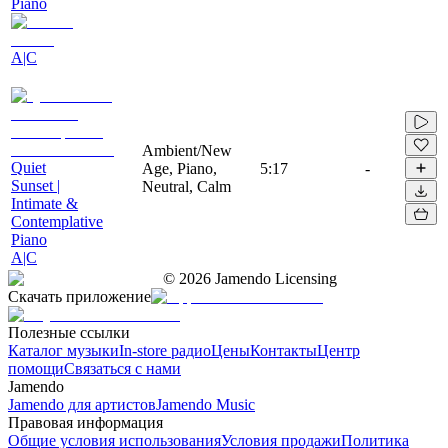
Piano
A|C
Ambient/New
Quiet
Age, Piano,
5:17
-
Sunset |
Neutral, Calm
Intimate &
Contemplative
Piano
A|C
©
2026
Jamendo Licensing
Скачать приложение
Полезные ссылки
Каталог музыки
In-store радио
Цены
Контакты
Центр
помощи
Связаться с нами
Jamendo
Jamendo для артистов
Jamendo Music
Правовая информация
Общие условия использования
Условия продажи
Политика