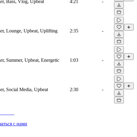
er, Bass, Vlog, Upbeat
4:21
-
er, Lounge, Upbeat, Uplifting
2:35
-
zer, Summer, Upbeat, Energetic
1:03
-
er, Social Media, Upbeat
2:30
-
заться с нами