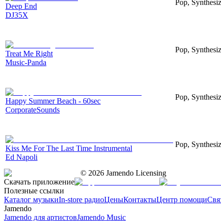
Pop, Synthesiz
Deep End
DJ35X
Pop, Synthesiz
Treat Me Right
Music-Panda
Pop, Synthesi
Happy Summer Beach - 60sec
CorporateSounds
Pop, Synthesiz
Kiss Me For The Last Time Instrumental
Ed Napoli
©
2026
Jamendo Licensing
Скачать приложение
Полезные ссылки
Каталог музыки
In-store радио
Цены
Контакты
Центр помощи
Свя
Jamendo
Jamendo для артистов
Jamendo Music