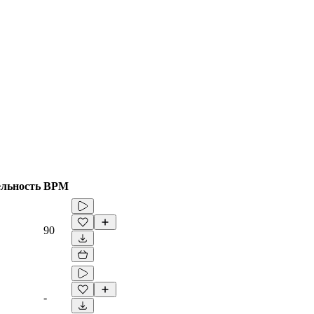
льность
BPM
90
-