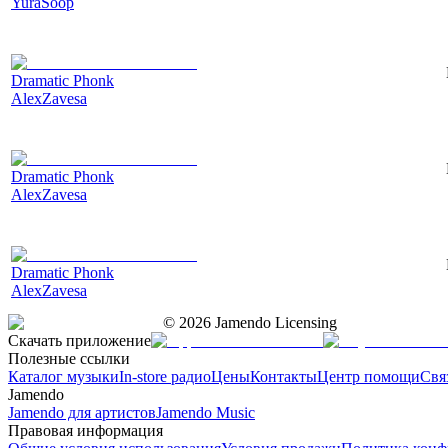
YuraSoop
Dramatic Phonk
AlexZavesa
Dramatic Phonk
AlexZavesa
Dramatic Phonk
AlexZavesa
©
2026
Jamendo Licensing
Скачать приложение
Полезные ссылки
Каталог музыки
In-store радио
Цены
Контакты
Центр помощи
Свя
Jamendo
Jamendo для артистов
Jamendo Music
Правовая информация