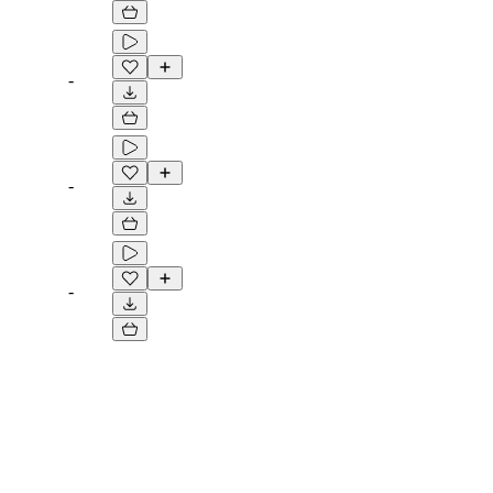
-
-
-