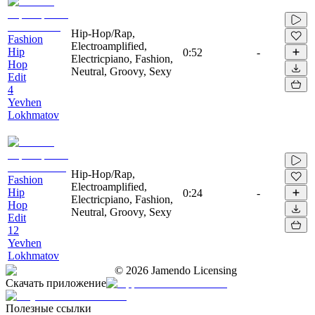
Hip-Hop/Rap,
Fashion
Electroamplified,
Hip
0:52
-
Electricpiano, Fashion,
Hop
Neutral, Groovy, Sexy
Edit
4
Yevhen
Lokhmatov
Hip-Hop/Rap,
Fashion
Electroamplified,
Hip
0:24
-
Electricpiano, Fashion,
Hop
Neutral, Groovy, Sexy
Edit
12
Yevhen
Lokhmatov
©
2026
Jamendo Licensing
Скачать приложение
Полезные ссылки