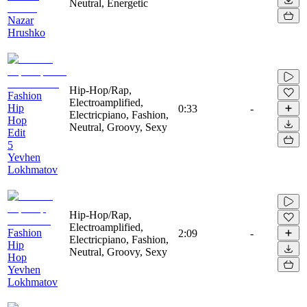
Neutral, Energetic
Nazar
Hrushko
Hip-Hop/Rap,
Fashion
Electroamplified,
Hip
0:33
-
Electricpiano, Fashion,
Hop
Neutral, Groovy, Sexy
Edit
5
Yevhen
Lokhmatov
Hip-Hop/Rap,
Electroamplified,
Fashion
2:09
-
Electricpiano, Fashion,
Hip
Neutral, Groovy, Sexy
Hop
Yevhen
Lokhmatov