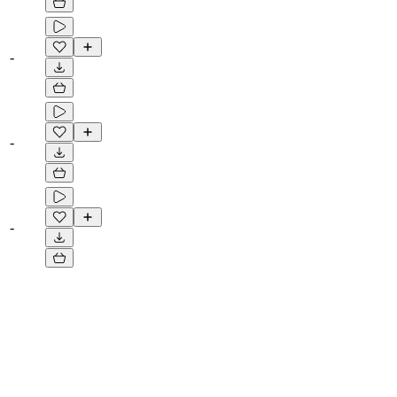
-
-
-