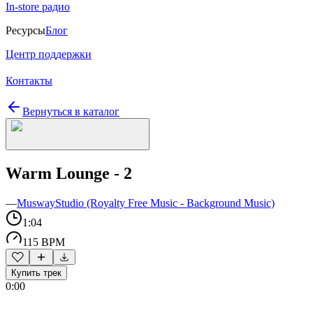
In-store радио
Ресурсы
Блог
Центр поддержки
Контакты
Вернуться в каталог
Warm Lounge - 2
—
MuswayStudio (Royalty Free Music - Background Music)
1:04
115 BPM
Купить трек
0:00