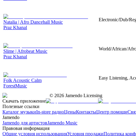
Electronic/Dub/Reg
Natalia | Afro Dancehall Music
Praz Khanal
World/African/Afro
Slime | Afrobeat Music
Praz Khanal
Easy Listening, Aco
Folk Acoustic Calm
ForestMusic
©
2026
Jamendo Licensing
Скачать приложение
Полезные ссылки
Каталог музыки
In-store радио
Цены
Контакты
Центр помощи
Свя
Jamendo
Jamendo для артистов
Jamendo Music
Правовая информация
Общие условия использования
Условия продажи
Политика конф