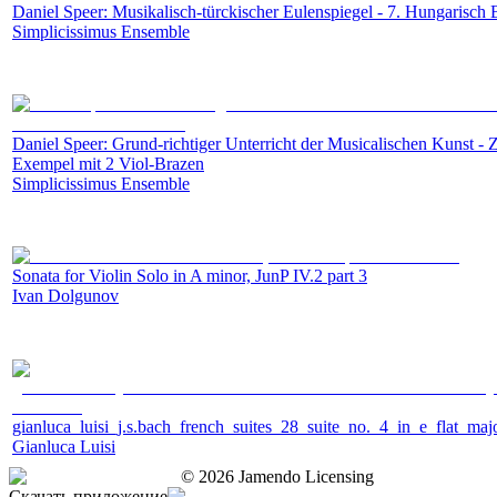
Daniel Speer: Musikalisch-türckischer Eulenspiegel - 7. Hungarisch B
Simplicissimus Ensemble
Daniel Speer: Grund-richtiger Unterricht der Musicalischen Kunst -
Exempel mit 2 Viol-Brazen
Simplicissimus Ensemble
Sonata for Violin Solo in A minor, JunP IV.2 part 3
Ivan Dolgunov
gianluca_luisi_j.s.bach_french_suites_28_suite_no._4_in_e_flat_m
Gianluca Luisi
©
2026
Jamendo Licensing
Скачать приложение