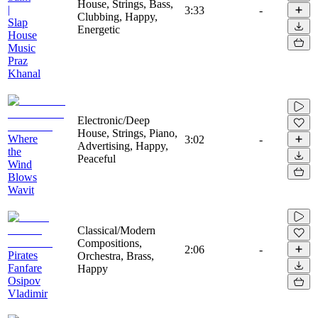
House, Strings, Bass,
|
3:33
-
Clubbing, Happy,
Slap
Energetic
House
Music
Praz
Khanal
Electronic/Deep
House, Strings, Piano,
Where
3:02
-
Advertising, Happy,
the
Peaceful
Wind
Blows
Wavit
Classical/Modern
Compositions,
2:06
-
Pirates
Orchestra, Brass,
Fanfare
Happy
Osipov
Vladimir