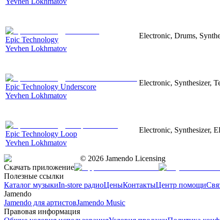
Yevhen Lokhmatov
Electronic, Drums, Synthe
Epic Technology
Yevhen Lokhmatov
Electronic, Synthesizer, 
Epic Technology Underscore
Yevhen Lokhmatov
Electronic, Synthesizer, 
Epic Technology Loop
Yevhen Lokhmatov
©
2026
Jamendo Licensing
Скачать приложение
Полезные ссылки
Каталог музыки
In-store радио
Цены
Контакты
Центр помощи
Свя
Jamendo
Jamendo для артистов
Jamendo Music
Правовая информация