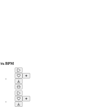
сть
BPM
-
-