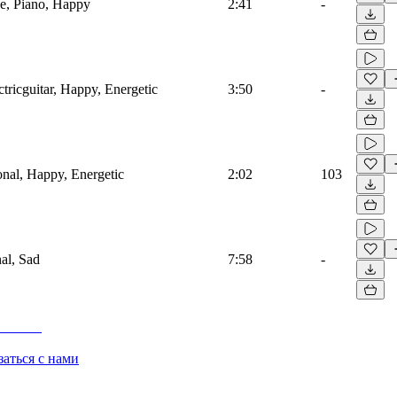
e, Piano, Happy
2:41
-
ctricguitar, Happy, Energetic
3:50
-
ional, Happy, Energetic
2:02
103
nal, Sad
7:58
-
заться с нами