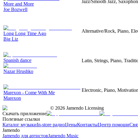
Jazz/Smooth Jazz, Saxophon
More and More
Joe Bozwell
Alternative/Rock, Piano, Ele
Long Long Time Ago
Big Liz
Spanish dance
Latin, Strings, Piano, Tradit
Nazar Hrushko
Electronic, Piano, Motivatio
Marexon - Come With Me
Marexon
©
2026
Jamendo Licensing
Скачать приложение
Полезные ссылки
Каталог музыки
In-store радио
Цены
Контакты
Центр помощи
Свя
Jamendo
Jamendo для артистов
Jamendo Music