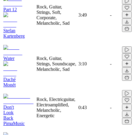
Rock, Guitar,
Part 12
Strings, Soft,
3:49
-
Corporate,
Melancholic, Sad
Stefan
Kartenberg
Water
Rock, Guitar,
Strings, Soundscape,
3:10
-
Melancholic, Sad
Daché
Monét
Rock, Electricguitar,
Electroamplified,
Don't
0:43
-
Melancholic,
Look
Energetic
Back
PimaMusic