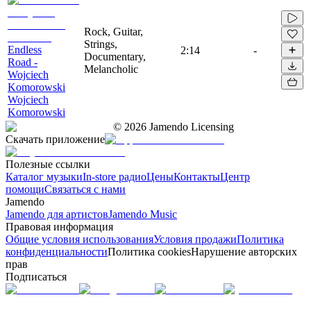
Rock, Guitar,
Strings,
Endless
2:14
-
Documentary,
Road -
Melancholic
Wojciech
Komorowski
Wojciech
Komorowski
©
2026
Jamendo Licensing
Скачать приложение
Полезные ссылки
Каталог музыки
In-store радио
Цены
Контакты
Центр
помощи
Связаться с нами
Jamendo
Jamendo для артистов
Jamendo Music
Правовая информация
Общие условия использования
Условия продажи
Политика
конфиденциальности
Политика cookies
Нарушение авторских
прав
Подписаться