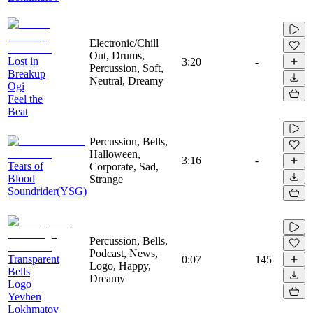
Electronic/Chill
Out, Drums,
Lost in
3:20
-
Percussion, Soft,
Breakup
Neutral, Dreamy
Ogi
Feel the
Beat
Percussion, Bells,
Halloween,
3:16
-
Tears of
Corporate, Sad,
Blood
Strange
Soundrider(YSG)
Percussion, Bells,
Podcast, News,
Transparent
0:07
145
Logo, Happy,
Bells
Dreamy
Logo
Yevhen
Lokhmatov