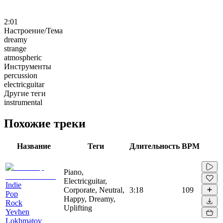
2:01
Настроение/Тема
dreamy
strange
atmospheric
Инструменты
percussion
electricguitar
Другие теги
instrumental
Похожие треки
Название
Теги
Длительность
BPM
Piano,
Electricguitar,
Indie
Corporate, Neutral,
3:18
109
Pop
Happy, Dreamy,
Rock
Uplifting
Yevhen
Lokhmatov