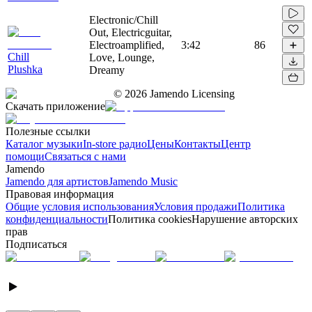
Electronic/Chill
Out, Electricguitar,
Electroamplified,
3:42
86
Chill
Love, Lounge,
Plushka
Dreamy
©
2026
Jamendo Licensing
Скачать приложение
Полезные ссылки
Каталог музыки
In-store радио
Цены
Контакты
Центр
помощи
Связаться с нами
Jamendo
Jamendo для артистов
Jamendo Music
Правовая информация
Общие условия использования
Условия продажи
Политика
конфиденциальности
Политика cookies
Нарушение авторских
прав
Подписаться