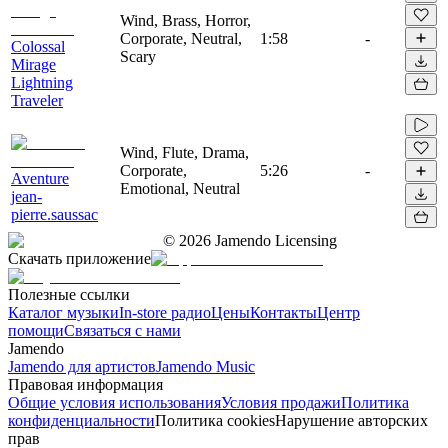
Wind, Brass, Horror,
Corporate, Neutral,
1:58
-
Colossal
Scary
Mirage
Lightning
Traveler
Wind, Flute, Drama,
Corporate,
5:26
-
Aventure
Emotional, Neutral
jean-
pierre.saussac
©
2026
Jamendo Licensing
Скачать приложение
Полезные ссылки
Каталог музыки
In-store радио
Цены
Контакты
Центр
помощи
Связаться с нами
Jamendo
Jamendo для артистов
Jamendo Music
Правовая информация
Общие условия использования
Условия продажи
Политика
конфиденциальности
Политика cookies
Нарушение авторских
прав