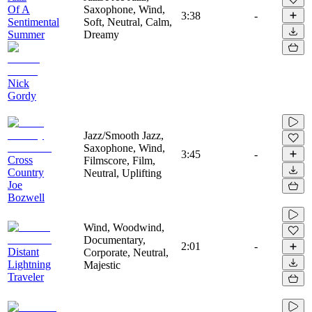
Of A
Saxophone, Wind,
3:38
-
Sentimental
Soft, Neutral, Calm,
Summer
Dreamy
Nick
Gordy
Jazz/Smooth Jazz,
Saxophone, Wind,
3:45
-
Cross
Filmscore, Film,
Country
Neutral, Uplifting
Joe
Bozwell
Wind, Woodwind,
Documentary,
2:01
-
Distant
Corporate, Neutral,
Lightning
Majestic
Traveler