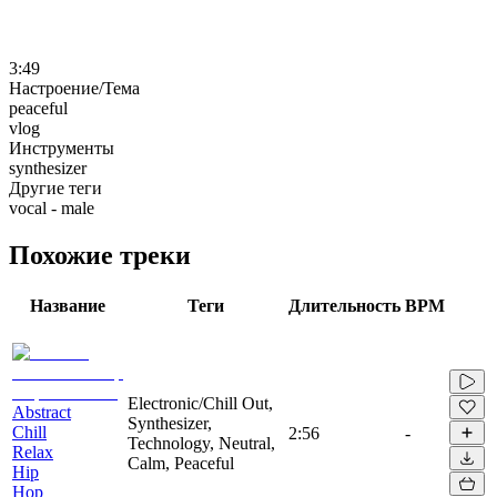
3:49
Настроение/Тема
peaceful
vlog
Инструменты
synthesizer
Другие теги
vocal - male
Похожие треки
Название
Теги
Длительность
BPM
Electronic/Chill Out,
Abstract
Synthesizer,
Chill
2:56
-
Technology, Neutral,
Relax
Calm, Peaceful
Hip
Hop