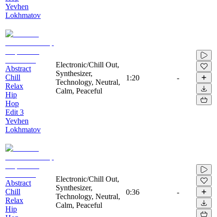
Yevhen
Lokhmatov
Electronic/Chill Out,
Abstract
Synthesizer,
Chill
1:20
-
Technology, Neutral,
Relax
Calm, Peaceful
Hip
Hop
Edit 3
Yevhen
Lokhmatov
Electronic/Chill Out,
Abstract
Synthesizer,
Chill
0:36
-
Technology, Neutral,
Relax
Calm, Peaceful
Hip