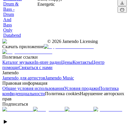
Drum &
Energetic
Bass -
Drum
And
Bass
Only
Databend
©
2026
Jamendo Licensing
Скачать приложение
Полезные ссылки
Каталог музыки
In-store радио
Цены
Контакты
Центр
помощи
Связаться с нами
Jamendo
Jamendo для артистов
Jamendo Music
Правовая информация
Общие условия использования
Условия продажи
Политика
конфиденциальности
Политика cookies
Нарушение авторских
прав
Подписаться