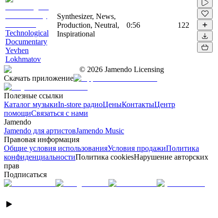
Synthesizer, News,
Production, Neutral,
0:56
122
Technological
Inspirational
Documentary
Yevhen
Lokhmatov
©
2026
Jamendo Licensing
Скачать приложение
Полезные ссылки
Каталог музыки
In-store радио
Цены
Контакты
Центр
помощи
Связаться с нами
Jamendo
Jamendo для артистов
Jamendo Music
Правовая информация
Общие условия использования
Условия продажи
Политика
конфиденциальности
Политика cookies
Нарушение авторских
прав
Подписаться