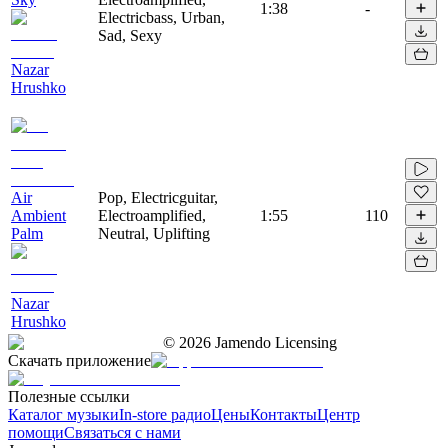
1:38
-
Electricbass, Urban,
Sad, Sexy
Nazar
Hrushko
Air
Pop, Electricguitar,
Ambient
Electroamplified,
1:55
110
Palm
Neutral, Uplifting
Nazar
Hrushko
©
2026
Jamendo Licensing
Скачать приложение
Полезные ссылки
Каталог музыки
In-store радио
Цены
Контакты
Центр
помощи
Связаться с нами