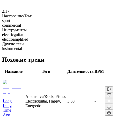
2:17
Настроение/Тема
sport
commercial
Инструменты
electricguitar
electroamplified
Другие теги
instrumental
Похожие треки
Название
Теги
Длительность
BPM
Alternative/Rock, Piano,
Long
Electricguitar, Happy,
3:50
-
Long
Energetic
Time
Ago