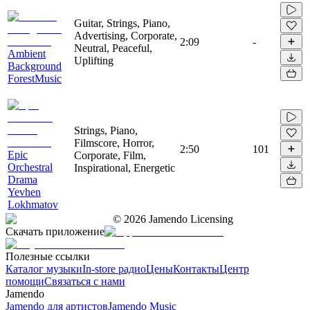
Guitar, Strings, Piano,
Advertising, Corporate,
2:09
-
Neutral, Peaceful,
Ambient
Uplifting
Background
ForestMusic
Strings, Piano,
Filmscore, Horror,
2:50
101
Epic
Corporate, Film,
Orchestral
Inspirational, Energetic
Drama
Yevhen
Lokhmatov
©
2026
Jamendo Licensing
Скачать приложение
Полезные ссылки
Каталог музыки
In-store радио
Цены
Контакты
Центр
помощи
Связаться с нами
Jamendo
Jamendo для артистов
Jamendo Music