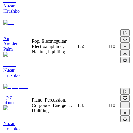
Nazar
Hrushko
Air
Pop, Electricguitar,
Ambient
Electroamplified,
1:55
110
Palm
Neutral, Uplifting
Nazar
Hrushko
Epic
Piano, Percussion,
piano
Corporate, Energetic,
1:33
110
Uplifting
Nazar
Hrushko