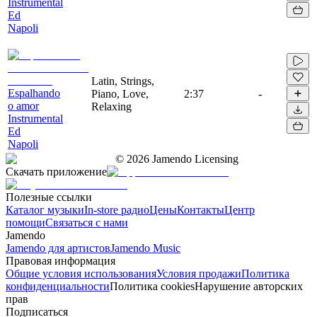
Instrumental
Ed
Napoli
Latin, Strings,
Espalhando
Piano, Love,
2:37
-
o amor
Relaxing
Instrumental
Ed
Napoli
©
2026
Jamendo Licensing
Скачать приложение
Полезные ссылки
Каталог музыки
In-store радио
Цены
Контакты
Центр
помощи
Связаться с нами
Jamendo
Jamendo для артистов
Jamendo Music
Правовая информация
Общие условия использования
Условия продажи
Политика
конфиденциальности
Политика cookies
Нарушение авторских
прав
Подписаться