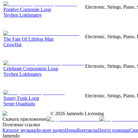
Electronic, Strings, Piano,
Positive Corporate Loop
Yevhen Lokhmatov
Electronic, Strings, Piano,
The Fate Of Lifeless Man
CrowHat
Electronic, Strings, Piano,
Celebrate Corporation Loop
Yevhen Lokhmatov
Electronic, Strings, Piano
Sunny Funk Loop
Serge Quadrado
©
2026
Jamendo Licensing
Скачать приложение
Полезные ссылки
Каталог музыки
In-store радио
Цены
Контакты
Центр помощи
Свя
Jamendo