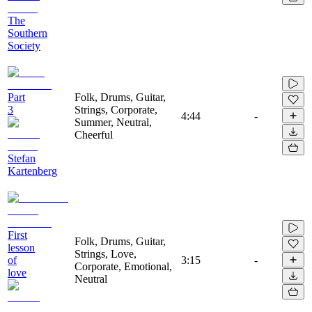
The
Southern
Society
Part
Folk, Drums, Guitar,
3
Strings, Corporate,
4:44
-
Summer, Neutral,
Cheerful
Stefan
Kartenberg
First
Folk, Drums, Guitar,
lesson
Strings, Love,
of
3:15
-
Corporate, Emotional,
love
Neutral