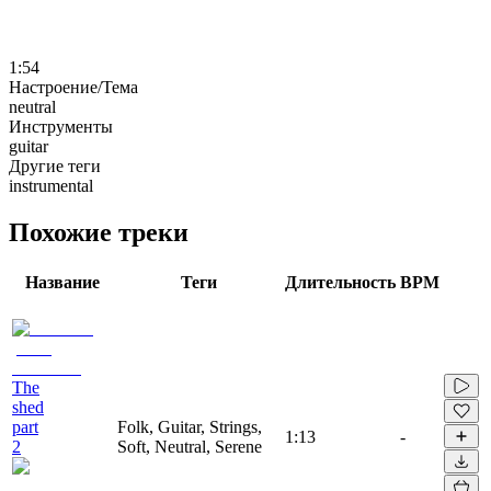
1:54
Настроение/Тема
neutral
Инструменты
guitar
Другие теги
instrumental
Похожие треки
Название
Теги
Длительность
BPM
The
shed
part
Folk, Guitar, Strings,
1:13
-
2
Soft, Neutral, Serene