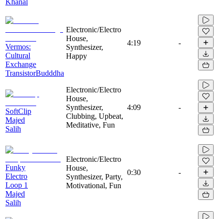
Khanal
Electronic/Electro
House,
4:19
-
Vermos:
Synthesizer,
Сultural
Happy
Exchange
TransistorBudddha
Electronic/Electro
House,
Synthesizer,
4:09
-
SoftClip
Clubbing, Upbeat,
Majed
Meditative, Fun
Salih
Electronic/Electro
Funky
House,
0:30
-
Electro
Synthesizer, Party,
Loop 1
Motivational, Fun
Majed
Salih