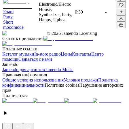
Electronic/Electro
House,
Foam
0:30
-
Synthesizer, Party,
Party
Happy, Upbeat
Short
moodmode
©
2026
Jamendo Licensing
Скачать приложение
Полезные ссылки
Каталог музыки
In-store радио
Цены
Контакты
Центр
помощи
Связаться с нами
Jamendo
Jamendo для артистов
Jamendo Music
Правовая информация
Общие условия использования
Условия продажи
Политика
конфиденциальности
Политика cookies
Нарушение авторских
прав
Подписаться