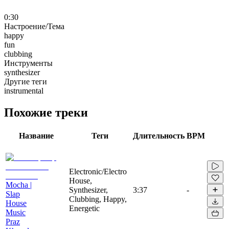
0:30
Настроение/Тема
happy
fun
clubbing
Инструменты
synthesizer
Другие теги
instrumental
Похожие треки
Название
Теги
Длительность
BPM
Electronic/Electro
House,
Mocha |
Synthesizer,
3:37
-
Slap
Clubbing, Happy,
House
Energetic
Music
Praz