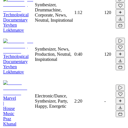
Synthesizer,
Drummachine,
1:12
120
Technological
Corporate, News,
Documentary
Neutral, Inspirational
Yevhen
Lokhmatov
Synthesizer, News,
Production, Neutral,
0:40
120
Technological
Inspirational
Documentary
Yevhen
Lokhmatov
Electronic/Dance,
Marvel
Synthesizer, Party,
2:20
-
|
Happy, Energetic
House
Music
Praz
Khanal