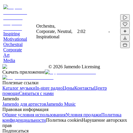
Orchestra,
Corporate, Neutral,
2:02
-
Inspiring
Inspirational
Motivational
Orchestral
Corporate
Art
Media
©
2026
Jamendo Licensing
Скачать приложение
Полезные ссылки
Каталог музыки
In-store радио
Цены
Контакты
Центр
помощи
Связаться с нами
Jamendo
Jamendo для артистов
Jamendo Music
Правовая информация
Общие условия использования
Условия продажи
Политика
конфиденциальности
Политика cookies
Нарушение авторских
прав
Подписаться