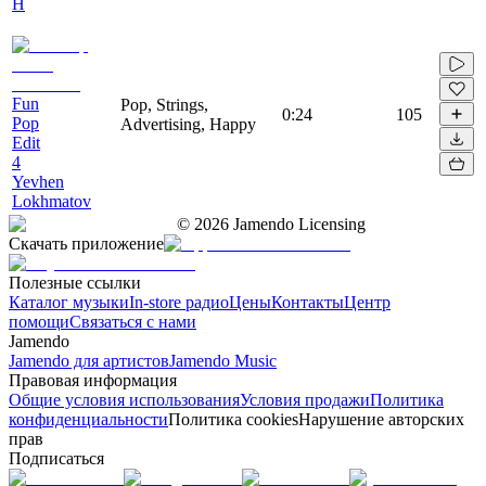
H
Fun
Pop, Strings,
0:24
105
Pop
Advertising, Happy
Edit
4
Yevhen
Lokhmatov
©
2026
Jamendo Licensing
Скачать приложение
Полезные ссылки
Каталог музыки
In-store радио
Цены
Контакты
Центр
помощи
Связаться с нами
Jamendo
Jamendo для артистов
Jamendo Music
Правовая информация
Общие условия использования
Условия продажи
Политика
конфиденциальности
Политика cookies
Нарушение авторских
прав
Подписаться