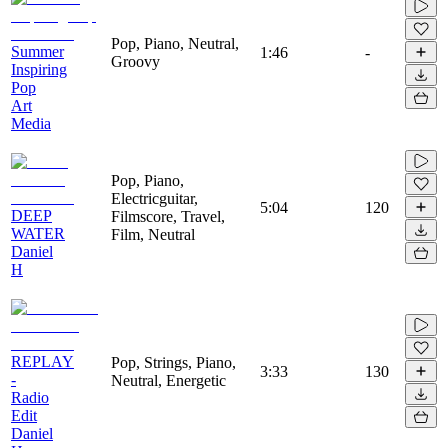
Pop, Piano, Neutral,
Summer
1:46
-
Groovy
Inspiring
Pop
Art
Media
Pop, Piano,
Electricguitar,
5:04
120
DEEP
Filmscore, Travel,
WATER
Film, Neutral
Daniel
H
REPLAY
Pop, Strings, Piano,
3:33
130
-
Neutral, Energetic
Radio
Edit
Daniel