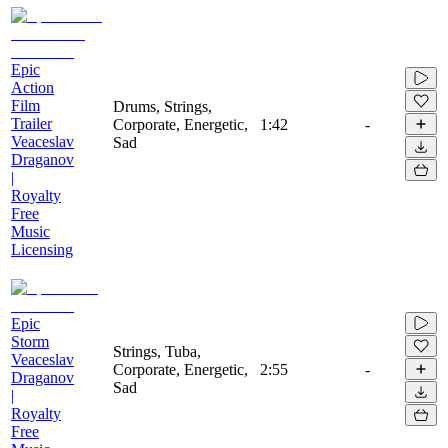
Epic
Action
Film
Drums, Strings,
Trailer
Corporate, Energetic,
1:42
-
Veaceslav
Sad
Draganov
|
Royalty
Free
Music
Licensing
Epic
Storm
Strings, Tuba,
Veaceslav
Corporate, Energetic,
2:55
-
Draganov
Sad
|
Royalty
Free