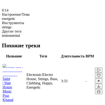
0:14
Настроение/Тема
energetic
Инструменты
strings
Другие теги
instrumental
Похожие треки
Название
Теги
Длительность
BPM
Electronic/Electro
Saint
House, Strings, Bass,
3:33
-
| Slap
Clubbing, Happy,
House
Energetic
Music
Praz
Khanal