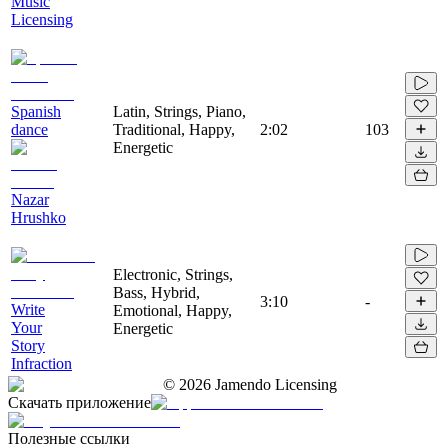
Music
Licensing
Spanish
Latin, Strings, Piano,
dance
Traditional, Happy,
2:02
103
Energetic
Nazar
Hrushko
Electronic, Strings,
Bass, Hybrid,
3:10
-
Write
Emotional, Happy,
Your
Energetic
Story
Infraction
©
2026
Jamendo Licensing
Скачать приложение
Полезные ссылки