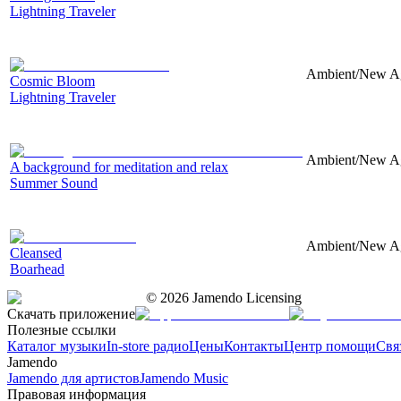
Lightning Traveler
Ambient/New Age
Cosmic Bloom
Lightning Traveler
Ambient/New Age
A background for meditation and relax
Summer Sound
Ambient/New Age
Cleansed
Boarhead
©
2026
Jamendo Licensing
Скачать приложение
Полезные ссылки
Каталог музыки
In-store радио
Цены
Контакты
Центр помощи
Свя
Jamendo
Jamendo для артистов
Jamendo Music
Правовая информация