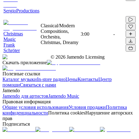
SergioProductions
Classical/Modern
Compositions,
Christmas
3:00
-
Orchestra,
Magic
Christmas, Dreamy
Frank
Schröter
©
2026
Jamendo Licensing
Скачать приложение
Полезные ссылки
Каталог музыки
In-store радио
Цены
Контакты
Центр
помощи
Связаться с нами
Jamendo
Jamendo для артистов
Jamendo Music
Правовая информация
Общие условия использования
Условия продажи
Политика
конфиденциальности
Политика cookies
Нарушение авторских
прав
Подписаться