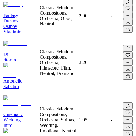
Classical/Modern
Compositions,
Fantasy
2:00
-
Orchestra, Oboe,
Dreams
Neutral
Osipov
Vladimir
Classical/Modern
Di
Compositions,
ritorno
Orchestra,
3:20
-
Filmscore, Film,
Neutral, Dramatic
Antonello
Sabatini
Classical/Modern
Cinematic
Compositions,
Wedding
Orchestra, Strings,
1:05
-
Intro
Wedding,
Emotional, Neutral