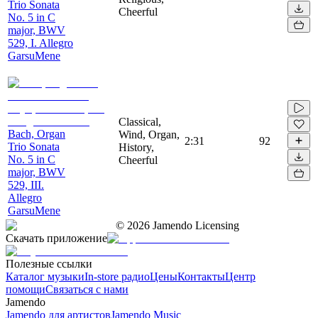
Trio Sonata
Cheerful
No. 5 in C
major, BWV
529, I. Allegro
GarsuMene
Classical,
Bach, Organ
Wind, Organ,
2:31
92
Trio Sonata
History,
No. 5 in C
Cheerful
major, BWV
529, III.
Allegro
GarsuMene
©
2026
Jamendo Licensing
Скачать приложение
Полезные ссылки
Каталог музыки
In-store радио
Цены
Контакты
Центр
помощи
Связаться с нами
Jamendo
Jamendo для артистов
Jamendo Music