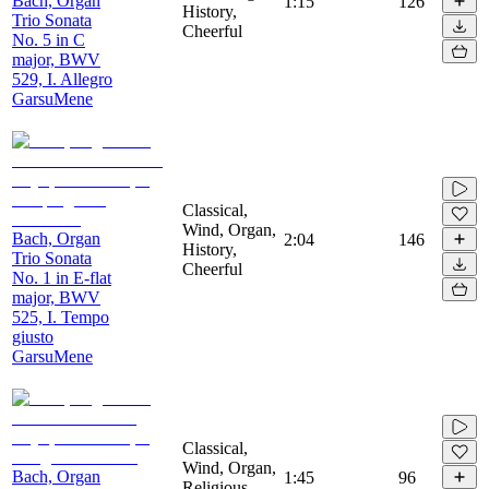
Bach, Organ
1:15
126
History,
Trio Sonata
Cheerful
No. 5 in C
major, BWV
529, I. Allegro
GarsuMene
Classical,
Wind, Organ,
Bach, Organ
2:04
146
History,
Trio Sonata
Cheerful
No. 1 in E-flat
major, BWV
525, I. Tempo
giusto
GarsuMene
Classical,
Wind, Organ,
Bach, Organ
1:45
96
Religious,