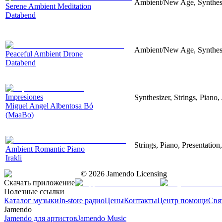
Ambient/New Age, Synthesize
Serene Ambient Meditation
Databend
Ambient/New Age, Synthesiz
Peaceful Ambient Drone
Databend
Impresiones
Synthesizer, Strings, Piano
Miguel Angel Albentosa Bó
(MaaBo)
Strings, Piano, Presentation
Ambient Romantic Piano
Irakli
©
2026
Jamendo Licensing
Скачать приложение
Полезные ссылки
Каталог музыки
In-store радио
Цены
Контакты
Центр помощи
Свя
Jamendo
Jamendo для артистов
Jamendo Music