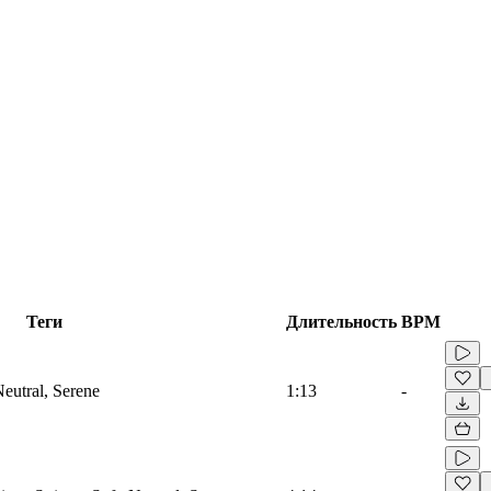
Теги
Длительность
BPM
Neutral, Serene
1:13
-