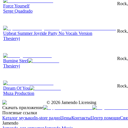
Rock,
Force Yourself
Serge Quadrado
Rock,
Upbeat Summer Joyride Party No Vocals Version
Thesieryj
Rock,
Burning Steel
Thesieryj
Rock,
Dream Of You
Muza Production
©
2026
Jamendo Licensing
Скачать приложение
Полезные ссылки
Каталог музыки
In-store радио
Цены
Контакты
Центр помощи
Свя
Jamendo